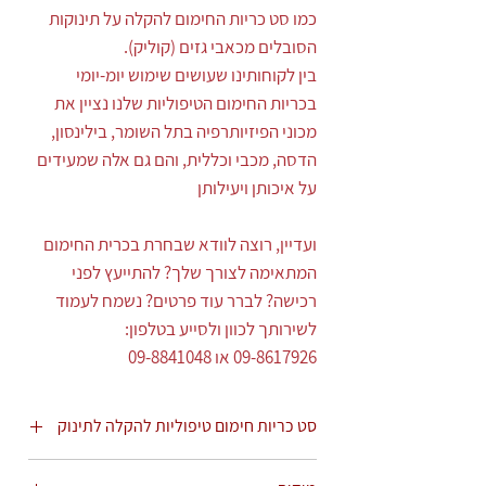
כמו סט כריות החימום להקלה על תינוקות
הסובלים מכאבי גזים (קוליק).
בין לקוחותינו שעושים שימוש יומ-יומי
בכריות החימום הטיפוליות שלנו נציין את
מכוני הפיזיותרפיה בתל השומר, בילינסון,
הדסה, מכבי וכללית, והם גם אלה שמעידים
על איכותן ויעילותן
ועדיין, רוצה לוודא שבחרת בכרית החימום
המתאימה לצורך שלך? להתייעץ לפני
רכישה? לברר עוד פרטים? נשמח לעמוד
לשירותך לכוון ולסייע בטלפון:
09-8617926 או 09-8841048
סט כריות חימום טיפוליות להקלה לתינוק
כמעט כל מטפל יגיד לך שלא ברור בדיוק מה גורם